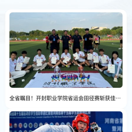
全省瞩目！开封职业学院省运会田径赛斩获佳绩！