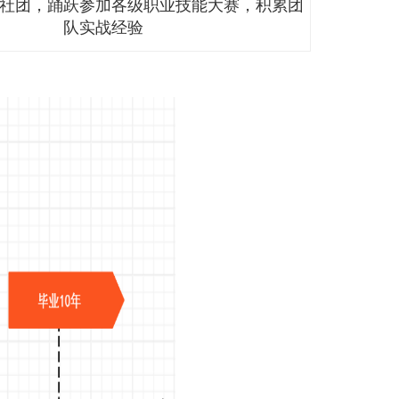
学习建议
积极参加校企专项培训，考取京东官方认证及相关电
业技能认证
深耕校内京东数字产业实训基地，全程参与真实直播
项目实战演练
积极参与课程设计、电商营销策划大赛、校企联合实
目比拼
加入专业电商社团，踊跃参加各级职业技能大赛，积
队实战经验