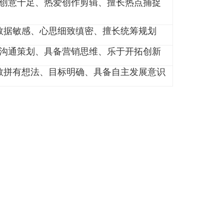
适合谁
镜头表现力强、语言表达流畅、临场反应灵
脑洞创意十足、热爱创作剪辑、擅长热点捕
对数据敏感、心思细致缜密、擅长统筹规
擅长沟通策划、具备营销思维、乐于开拓创
敢闯敢拼有想法、目标明确、具备自主发展