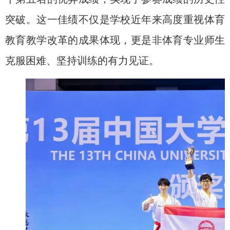
突破。这一佳绩不仅是学校近年来高度重视体育
教育教学改革的成果体现，更是非体育专业师生
克服困难、坚持训练的有力见证。