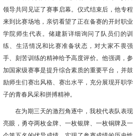
领导共同见证了赛事启幕。仪式结束后，他专程
来到比赛场地，亲切看望了正在备赛的开封职业
学院师生代表。储建新详细询问了队员们的训
练、生活情况和比赛准备状态，对大家不畏强
手、刻苦训练的精神给予高度评价。他强调，参
加国家级赛事是提升综合素质的重要平台，并鼓
励师生们赛出风格、赛出水平，充分展现开职学
子的青春风采和拼搏精神。
在为期三天的激烈角逐中，我校代表队表现
亮眼，勇夺两枚金牌、一枚银牌、一枚铜牌及一
个第五名的优异成绩，实现了参赛成绩的历史性